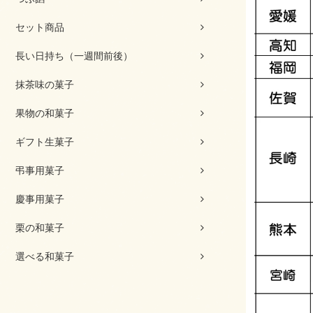
セット商品
長い日持ち（一週間前後）
抹茶味の菓子
果物の和菓子
ギフト生菓子
弔事用菓子
慶事用菓子
栗の和菓子
選べる和菓子