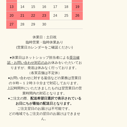
13
14
15
16
17
18
19
20
21
22
23
24
25
26
27
28
29
30
休業日：土日祝
臨時営業・臨時休業あり
(営業日カレンダーをご確認ください)
●休業日はネットショップ担当者による
受注確
認・お問い合わせ対応のみ
お休みをいただいてお
りますが、発送は休みなく行っております。
（各実店舗は不定休）
●お問い合わせに対する返信などの業務は営業日
の９時～１２時３０分まで対応しております。
上記時間外にいただきましたものは翌営業日の営
業時間内の対応となります。
●ご注文の際、
配送希望日選択で表示されている
お日にちが最短の配送日となります。
ご注文翌日のお届けは不可能です。
どの地域でもご注文の翌日のお届けはできませ
ん。