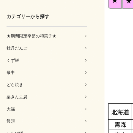
カテゴリーから探す
★期間限定季節の和菓子★
牡丹だんご
くず餅
最中
どら焼き
栗きん豆腐
大福
饅頭