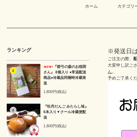
ホーム
カテゴリ
ランキング
※発送日
ご注文の際、
大変申し訳ご
『箭弓の森のお稲荷
1
ん
。
さん』 8個入り ●常温配送
商品●冷蔵品同梱時冷蔵発
予めご了承く
送
1,800円(税込)
『牡丹だんご みたらし味』
2
6本入り▼クール冷蔵便配
送
1,800円(税込)