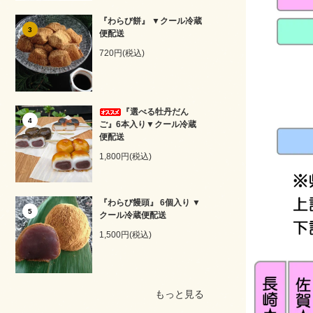
『わらび餅』 ▼クール冷蔵
3
便配送
720円(税込)
『選べる牡丹だん
4
ご』6本入り▼クール冷蔵
便配送
1,800円(税込)
『わらび饅頭』 6個入り ▼
5
クール冷蔵便配送
1,500円(税込)
もっと見る