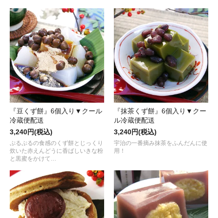
『豆くず餅』6個入り▼クール
『抹茶くず餅』6個入り▼クー
冷蔵便配送
ル冷蔵便配送
3,240円(税込)
3,240円(税込)
ぷるぷるの食感のくず餅とじっくり
宇治の一番摘み抹茶をふんだんに使
炊いた赤えんどうに香ばしいきな粉
用！
と黒蜜をかけて…