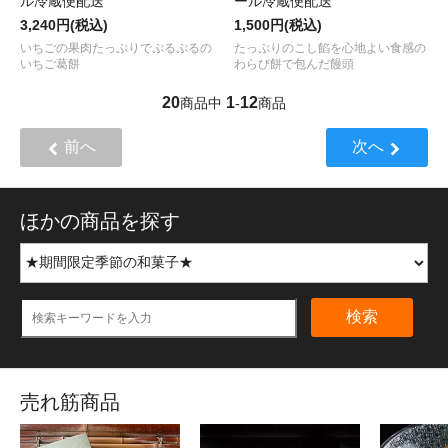
ル冷蔵便配送
ール冷蔵便配送
3,240円(税込)
1,500円(税込)
いちごの果肉たっぷりでぷるぷるの
たっぷりのこし餡を心地よい食感の
いちご葛餅
わらび餅で包んだ饅頭
20
1
12
商品中
-
商品
前へ
次へ
ほかの商品を探す
検索
売れ筋商品