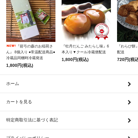
『箭弓の森のお稲荷さ
『牡丹だんご みたらし味』6
『わらび餅
ん』 8個入り ●常温配送商品●
本入り▼クール冷蔵便配送
配送
冷蔵品同梱時冷蔵発送
1,800円(税込)
720円(税込
1,800円(税込)
ホーム
カートを見る
特定商取引法に基づく表記