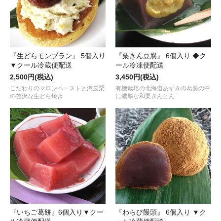
『生どらモンブラン』 5個入り
『栗きん豆腐』 6個入り ◆ク
▼クール冷蔵便配送
ール冷凍便配送
2,500円(税込)
3,450円(税込)
こだわりのマロンペーストと渋皮栗
有機栽培の北海道あずきの葛羹の中
の贅沢な生どら焼き
に濃厚な和栗きんとん
『いちご葛餅』6個入り▼クー
『わらび饅頭』 6個入り ▼ク