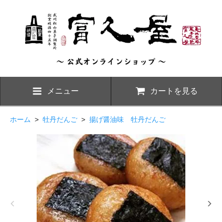
メニュー
カートを見る
ホーム
>
牡丹だんご
>
揚げ醤油味 牡丹だんご