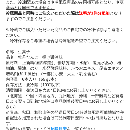
また、
冷凍配送の場合は冷凍配送商品のみ同梱可能
となり、
冷蔵
商品とは同梱できません。
冷蔵商品と同時にご注文いただいた際は
送料が1件分追加
となり
ますのでご注意ください。
※冷蔵でご購入いただいた商品のご自宅での冷凍保存はご遠慮く
ださい。
冷凍保存をご希望の場合は冷凍配送希望でご注文ください。
名称：生菓子
品名：牡丹だんご 揚げ醤油味
原材料：上新粉(国内製造)、糖類(砂糖・水飴)、還元水あめ、植
物油、醤油、のり、米発酵調味料、かつおエキス、昆布エキス／
増粘剤(加工澱粉)、(一部に小麦・大豆・乳を含む)
内容量：6本入り（65ｇ/本）
保存方法：要冷蔵（10℃以下）
消費期限：発送日を含め4日以内にお召し上がりください。
（北海道、中国・四国地方、九州地方、沖縄、一部離島など発送
日より翌々日到着地域等は商品到着後翌日中にお召し上がりくだ
さい）
※青森、秋田、和歌山等の発送日翌日14時以降配送可能地域で午
前配送を指定された場合は商品到着日翌日中のお日持ちとなりま
す。
※配送の目安については
配送目安
をご覧ください。