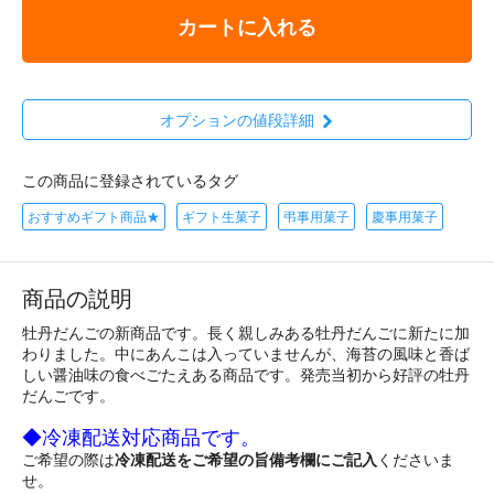
カートに入れる
オプションの値段詳細
この商品に登録されているタグ
おすすめギフト商品★
ギフト生菓子
弔事用菓子
慶事用菓子
商品の説明
牡丹だんごの新商品です。長く親しみある牡丹だんごに新たに加
わりました。中にあんこは入っていませんが、海苔の風味と香ば
しい醤油味の食べごたえある商品です。発売当初から好評の牡丹
だんごです。
◆冷凍配送対応商品です。
ご希望の際は
冷凍配送をご希望の旨備考欄にご記入
くださいま
せ。