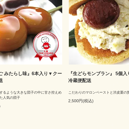
ご みたらし味』6本入り▼クー
『生どらモンブラン』 5個入
送
冷蔵便配送
するような大きな団子の中に甘さ控えめ
こだわりのマロンペーストと渋皮栗の
た人気の団子
2,500円(税込)
)