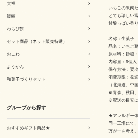
大福
いちごの果肉
とても珍しい
饅頭
甘酸っぱい香
わらび餅
名称：生菓子
セット商品（ネット販売特選）
品名：いちご
おこわ
原材料：砂糖
内容量：6個入り
ようかん
保存方法：要冷
消費期限：発
和菓子づくりセット
（北海道、中
※青森、秋田
※配送の目安
グループから探す
★アレルギー
同一工場にて
おすすめギフト商品★
万が一を考え