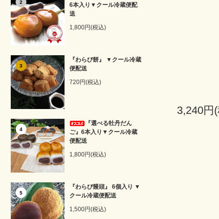
2
6本入り▼クール冷蔵便配
送
1,800円(税込)
『わらび餅』 ▼クール冷蔵
3
便配送
720円(税込)
3,240円
『選べる牡丹だん
4
ご』6本入り▼クール冷蔵
便配送
1,800円(税込)
『わらび饅頭』 6個入り ▼
5
クール冷蔵便配送
1,500円(税込)