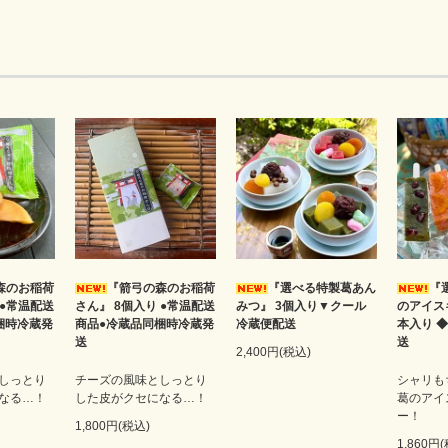
森のお稲荷
『箭弓の森のお稲荷
『選べる特製葛あん
『
 ●常温配送
さん』 8個入り ●常温配送
みつ』 3個入り▼クール
のアイス
梱時冷蔵発
商品●冷蔵品同梱時冷蔵発
冷蔵便配送
本入り 
送
送
2,400円(税込)
しっとり
チーズの風味としっとり
シャリも
なる…！
した皮がクセになる…！
葛のアイ
ー！
1,800円(税込)
1,860円