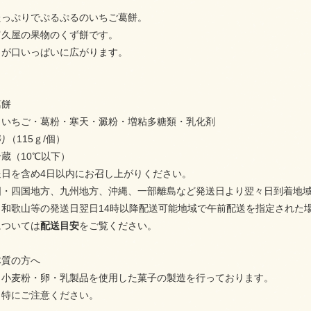
たっぷりでぷるぷるのいちご葛餅。
富久屋の果物のくず餅です。
りが口いっぱいに広がります。
葛餅
・いちご・葛粉・寒天・澱粉・増粘多糖類・乳化剤
（115ｇ/個）
蔵（10℃以下）
送日を含め4日以内にお召し上がりください。
国・四国地方、九州地方、沖縄、一部離島など発送日より翌々日到着地
、和歌山等の発送日翌日14時以降配送可能地域で午前配送を指定された
については
配送目安
をご覧ください。
体質の方へ
、小麦粉・卵・乳製品を使用した菓子の製造を行っております。
、特にご注意ください。