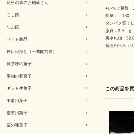
箭弓の森のお稲荷さん
●いちご葛餅 1
こし餡
熱量： 180 k
タンパク質：1.
つぶ餡
脂質：2.9 ｇ
炭水化物：32.
セット商品
食塩相当量：0,
長い日持ち（一週間前後）
抹茶味の菓子
果物の和菓子
ギフト生菓子
この商品を買
弔事用菓子
慶事用菓子
栗の和菓子