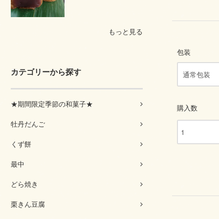
もっと見る
包装
カテゴリーから探す
★期間限定季節の和菓子★
購入数
牡丹だんご
くず餅
最中
どら焼き
栗きん豆腐