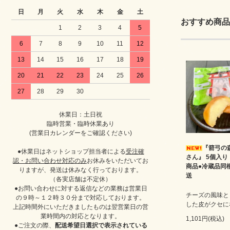
日
月
火
水
木
金
土
おすすめ商品
1
2
3
4
5
6
7
8
9
10
11
12
13
14
15
16
17
18
19
20
21
22
23
24
25
26
27
28
29
30
休業日：土日祝
臨時営業・臨時休業あり
(営業日カレンダーをご確認ください)
『箭弓の
●休業日はネットショップ担当者による
受注確
さん』 5個入り
認・お問い合わせ対応のみ
お休みをいただいてお
商品●冷蔵品同
りますが、発送は休みなく行っております。
送
（各実店舗は不定休）
●お問い合わせに対する返信などの業務は営業日
チーズの風味と
の９時～１２時３０分まで対応しております。
した皮がクセに
上記時間外にいただきましたものは翌営業日の営
業時間内の対応となります。
1,101円(税込)
●ご注文の際、
配送希望日選択で表示されている