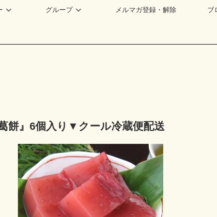
ー
グループ
メルマガ登録・解除
ブ
葛餅』6個入り▼クール冷蔵便配送