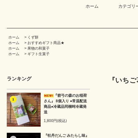
ホーム
カテゴリ
ホーム
>
くず餅
ホーム
>
おすすめギフト商品★
ホーム
>
果物の和菓子
ホーム
>
ギフト生菓子
ランキング
『いちご
『箭弓の森のお稲荷
1
さん』 8個入り ●常温配送
商品●冷蔵品同梱時冷蔵発
送
1,800円(税込)
『牡丹だんご みたらし味』