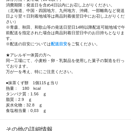
消費期限：発送日を含め4日以内にお召し上がりください。
（北海道、中国・四国地方、九州地方、沖縄、一部離島など発送
日より翌々日到着地域等は商品到着後翌日中にお召し上がりくだ
さい）
※青森、秋田、和歌山等の発送日翌日14時以降配送可能地域で午
前配送を指定された場合は商品到着日翌日中のお日持ちとなりま
す。
※配送の目安については
配送目安
をご覧ください。
★アレルギー体質の方へ
同一工場にて、小麦粉・卵・乳製品を使用した菓子の製造を行っ
ております。
万が一を考え、特にご注意ください。
●抹茶くず餅 1個115ｇ当り
熱量： 180 kcal
タンパク質：1.56 ｇ
脂質：2.9 ｇ
炭水化物：32.8 ｇ
食塩相当量：0,03 ｇ
その他の詳細情報