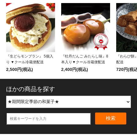
『生どらモンブラン』 5個入
『牡丹だんご みたらし味』8
『わらび餅
り ▼クール冷蔵便配送
本入り▼クール冷蔵便配送
配送
2,500円(税込)
2,400円(税込)
720円(税込
ほかの商品を探す
検索