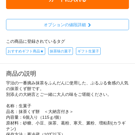
オプションの値段詳細
この商品に登録されているタグ
おすすめギフト商品★
抹茶味の菓子
ギフト生菓子
商品の説明
宇治の一番摘み抹茶をふんだんに使用した、ぷるぷる食感の人気
の抹茶くず餅です。
別添えの大納言とご一緒に大人の味をご堪能ください。
名称：生菓子
品名：抹茶くず餅 ＜大納言付き＞
内容量：6個入り（115ｇ/個）
原材料：砂糖、小豆、抹茶、葛粉、寒天、澱粉、増粘剤(カラギ
ナン)
保存方法：要冷蔵（10℃以下）