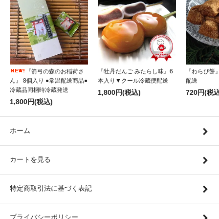
『箭弓の森のお稲荷さ
『牡丹だんご みたらし味』6
『わらび餅
ん』 8個入り ●常温配送商品●
本入り▼クール冷蔵便配送
配送
冷蔵品同梱時冷蔵発送
1,800円(税込)
720円(税込
1,800円(税込)
ホーム
カートを見る
特定商取引法に基づく表記
プライバシーポリシー